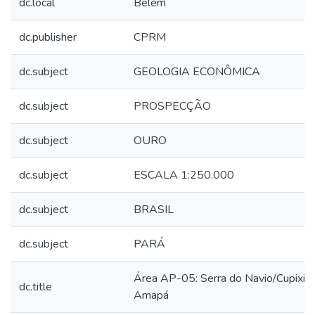
dc.local
Belém
dc.publisher
CPRM
dc.subject
GEOLOGIA ECONÔMICA
dc.subject
PROSPECÇÃO
dc.subject
OURO
dc.subject
ESCALA 1:250.000
dc.subject
BRASIL
dc.subject
PARÁ
Área AP-05: Serra do Navio/Cupixi -
dc.title
Amapá