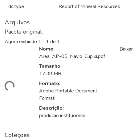
dc.type
Report of Mineral Resources
Arquivos
Pacote original
Agora exibindo
1 - 1 de 1
Nome:
Baixar
Area_AP-05_Navio_Cupixi.pdf
Tamanho:
17.38 MB
Formato:
egando...
Adobe Portable Document
Format
Descrição:
producao institucional
Coleções