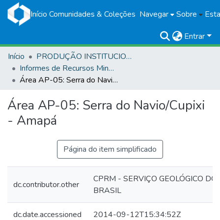
Início
Comunidades & Coleções
Navegar
Sobre
Esta
Entrar
Início
PRODUÇÃO INSTITUCIONAL
Informes de Recursos Minerais
Área AP-05: Serra do Navio/Cupixi - Amapá
Área AP-05: Serra do Navio/Cupixi
- Amapá
Página do item simplificado
CPRM - SERVIÇO GEOLÓGICO DO
dc.contributor.other
BRASIL
dc.date.accessioned
2014-09-12T15:34:52Z