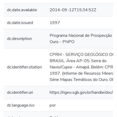
dc.date.available
2014-09-12T15:34:52Z
dc.date.issued
1997
Programa Nacional de Prospecção d
dc.description
Ouro - PNPO
CPRM - SERVIÇO GEOLÓGICO DO
BRASIL. Área AP-05: Serra do
dc.identifier.citation
Navio/Cupixi - Amapá. Belém: CPRM
1997. (Informe de Recursos Minerais
Série Mapas Temáticos do Ouro, 08).
dc.identifier.uri
https://rigeo.sgb.gov.br/handle/doc/
dc.language.iso
por