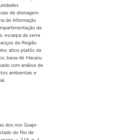
 unidades
acias de drenagem.
ma de Informação
ompartimentação da
: escarpa da serra
maciços da Região
nho; altos platôs da
os; bacia de Macacu
iado com análise de
ctos ambientais e
al.
s dos rios Guapi-
stado do Rio de