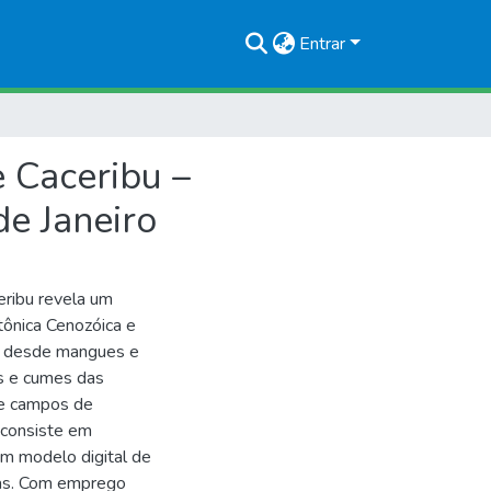
Entrar
 Caceribu –
e Janeiro
eribu revela um
tônica Cenozóica e
ge desde mangues e
os e cumes das
a e campos de
 consiste em
om modelo digital de
reas. Com emprego