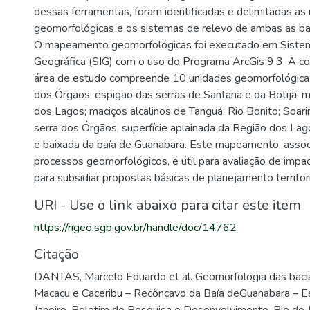
dessas ferramentas, foram identificadas e delimitadas as
geomorfológicas e os sistemas de relevo de ambas as b
O mapeamento geomorfológicas foi executado em Siste
Geográfica (SIG) com o uso do Programa ArcGis 9.3. A c
área de estudo compreende 10 unidades geomorfológicas
dos Órgãos; espigão das serras de Santana e da Botija; 
dos Lagos; maciços alcalinos de Tanguá; Rio Bonito; Soari
serra dos Órgãos; superfície aplainada da Região dos Lag
e baixada da baía de Guanabara. Este mapeamento, assoc
processos geomorfológicos, é útil para avaliação de impa
para subsidiar propostas básicas de planejamento territori
URI - Use o link abaixo para citar este item
https://rigeo.sgb.gov.br/handle/doc/14762
Citação
DANTAS, Marcelo Eduardo et al. Geomorfologia das bacia
Macacu e Caceribu – Recôncavo da Baía deGuanabara – E