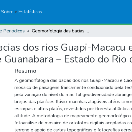
Sobre
Estatísticas
e Periódicos
Geomorfologia das bacias dos rios Guapi-Macacu e Caceribu – Recôncavo da Baía de Guanabara – Estado do Rio de Janeiro
cias dos rios Guapi-Macacu e
 Guanabara – Estado do Rio d
Resumo
A geomorfologia das bacias dos rios Guapi-Macacu e Cac
mosaico de paisagens francamente condicionado pela tec
pela variação do nível do mar. Tal geodiversidade abran
brejos das planícies flúvio-marinhas alagáveis atéos cim
escarpas e altos platôs, revestidos por floresta atlântic
altitude. A metodologia de mapeamento geomorfológico
fotoanálise de mosaico de ortofotos digitais acopladas c
terreno e apoio de cartas topográficas e fotografias aé