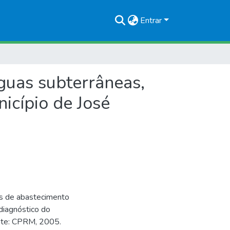
Entrar
guas subterrâneas,
icípio de José
es de abastecimento
diagnóstico do
onte: CPRM, 2005.