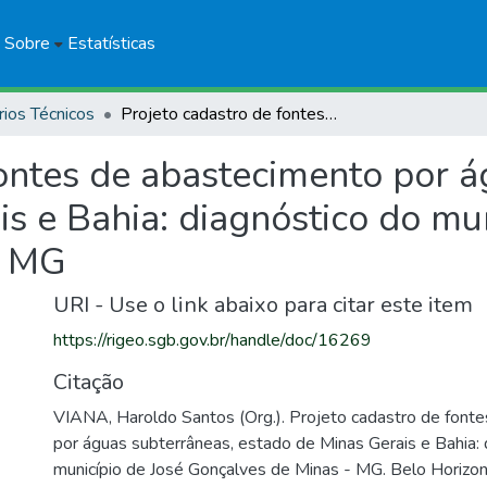
Sobre
Estatísticas
rios Técnicos
Projeto cadastro de fontes de abastecimento por águas subterrâneas, estado de Minas Gerais e Bahia: diagnóstico do município de José Gonçalves de Minas - MG
fontes de abastecimento por á
s e Bahia: diagnóstico do mun
- MG
URI - Use o link abaixo para citar este item
https://rigeo.sgb.gov.br/handle/doc/16269
Citação
VIANA, Haroldo Santos (Org.). Projeto cadastro de font
por águas subterrâneas, estado de Minas Gerais e Bahia: 
município de José Gonçalves de Minas - MG. Belo Horiz