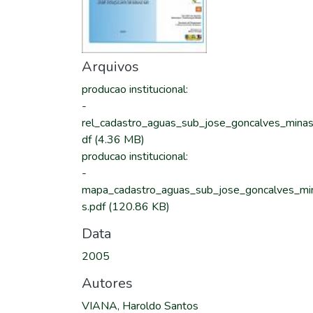
Arquivos
producao institucional
:
-
rel_cadastro_aguas_sub_jose_goncalves_minas
df
(4.36 MB)
producao institucional
:
-
mapa_cadastro_aguas_sub_jose_goncalves_mi
s.pdf
(120.86 KB)
Data
2005
Autores
VIANA, Haroldo Santos