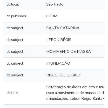
dc.local
São Paulo
dc.publisher
CPRM
dc.subject
SANTA CATARINA
dc.subject
LEBON RÉGIS
dc.subject
MOVIMENTO DE MASSA
dc.subject
INUNDAÇÃO
dc.subject
RISCO GEOLÓGICO
Setorização de áreas em alto e muito
dc.title
risco a movimentos de massa, enche
e inundações: Lebon Régis, Santa Ca