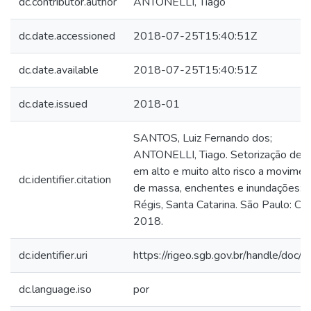
dc.contributor.author
ANTONELLI, Tiago
dc.date.accessioned
2018-07-25T15:40:51Z
dc.date.available
2018-07-25T15:40:51Z
dc.date.issued
2018-01
SANTOS, Luiz Fernando dos;
ANTONELLI, Tiago. Setorização de á
em alto e muito alto risco a movime
dc.identifier.citation
de massa, enchentes e inundações: 
Régis, Santa Catarina. São Paulo: C
2018.
dc.identifier.uri
https://rigeo.sgb.gov.br/handle/doc
dc.language.iso
por