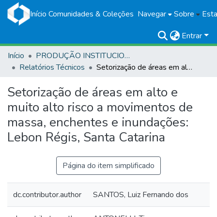
Início
Comunidades & Coleções
Navegar
Sobre
Esta
Entrar
Início
PRODUÇÃO INSTITUCIONAL
Relatórios Técnicos
Setorização de áreas em alto e muito alto risco a movimentos de massa, enchentes e inundações: Lebon Régis, Santa Catarina
Setorização de áreas em alto e
muito alto risco a movimentos de
massa, enchentes e inundações:
Lebon Régis, Santa Catarina
Página do item simplificado
dc.contributor.author
SANTOS, Luiz Fernando dos