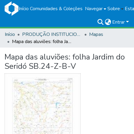
Início
Comunidades & Coleções
Navegar
Sobre
Esta
Entrar
Início
PRODUÇÃO INSTITUCIONAL
Mapas
Mapa das aluviões: folha Jardim do Seridó SB.24-Z-B-V
Mapa das aluviões: folha Jardim do
Seridó SB.24-Z-B-V