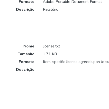
Formato:
Adobe Portable Document Format
Descrição:
Relatório
Nome:
license.txt
Tamanho:
1.71 KB
Formato:
Item-specific license agreed upon to s
Descrição: