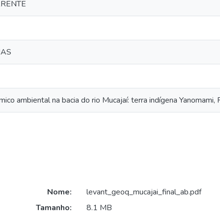
RRENTE
UAS
co ambiental na bacia do rio Mucajaí: terra indígena Yanomami,
Nome:
levant_geoq_mucajai_final_ab.pdf
Tamanho:
8.1 MB