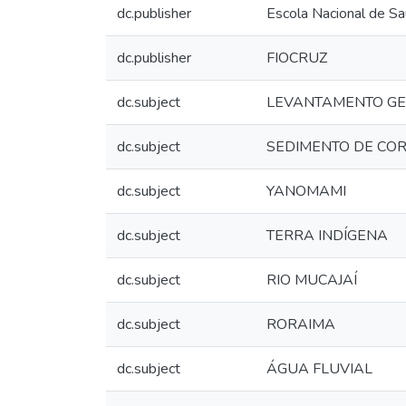
dc.publisher
Escola Nacional de Sa
dc.publisher
FIOCRUZ
dc.subject
LEVANTAMENTO GE
dc.subject
SEDIMENTO DE CO
dc.subject
YANOMAMI
dc.subject
TERRA INDÍGENA
dc.subject
RIO MUCAJAÍ
dc.subject
RORAIMA
dc.subject
ÁGUA FLUVIAL