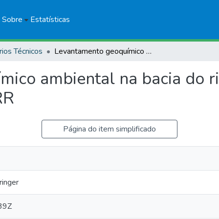
Sobre
Estatísticas
rios Técnicos
Levantamento geoquímico ambiental na bacia do rio Mucajaí: terra indígena Yanomami, RR
ico ambiental na bacia do rio
RR
Página do item simplificado
ringer
39Z