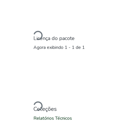
Carregando...
Licença do pacote
Agora exibindo
1 - 1 de 1
Carregando...
Coleções
Relatórios Técnicos