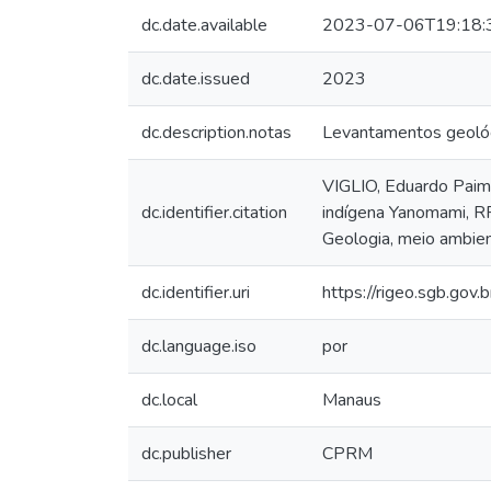
dc.date.available
2023-07-06T19:18:
dc.date.issued
2023
dc.description.notas
Levantamentos geológi
VIGLIO, Eduardo Paim;
dc.identifier.citation
indígena Yanomami, R
Geologia, meio ambien
dc.identifier.uri
https://rigeo.sgb.gov
dc.language.iso
por
dc.local
Manaus
dc.publisher
CPRM