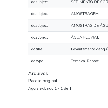
dc.subject
SEDIMENTO DE CO
dc.subject
AMOSTRAGEM
dc.subject
AMOSTRAS DE ÁG
dc.subject
ÁGUA FLUVIAL
dc.title
Levantamento geoquími
dc.type
Technical Report
Arquivos
Pacote original
Agora exibindo
1 - 1 de 1