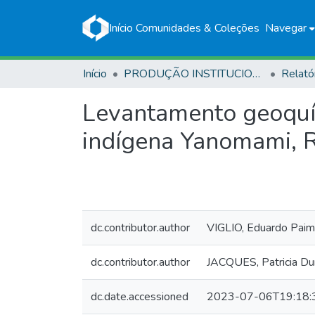
Início
Comunidades & Coleções
Navegar
Início
PRODUÇÃO INSTITUCIONAL
Relató
Levantamento geoquím
indígena Yanomami, 
dc.contributor.author
VIGLIO, Eduardo Paim
dc.contributor.author
JACQUES, Patricia Du
dc.date.accessioned
2023-07-06T19:18: