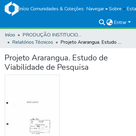
Início
Comunidades & Coleções
Navegar
Sobre
Esta
Entrar
Início
PRODUÇÃO INSTITUCIONAL
Relatórios Técnicos
Projeto Ararangua. Estudo de Viabilidade de Pesquisa
Projeto Ararangua. Estudo de
Viabilidade de Pesquisa