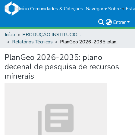
Início
Comunidades & Coleções
Navegar
Sobre
Esta
Entrar
Início
PRODUÇÃO INSTITUCIONAL
Relatórios Técnicos
PlanGeo 2026-2035: plano decenal de pesquisa de recursos minerais
PlanGeo 2026-2035: plano
decenal de pesquisa de recursos
minerais