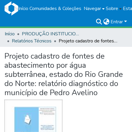
Início
Comunidades & Coleções
Navegar
Sobre
Esta
Entrar
Início
PRODUÇÃO INSTITUCIONAL
Relatórios Técnicos
Projeto cadastro de fontes de abastecimento por água subterrânea, estado do Rio Grande do Norte: relatório diagnóstico do município de Pedro Avelino
Projeto cadastro de fontes de
abastecimento por água
subterrânea, estado do Rio Grande
do Norte: relatório diagnóstico do
município de Pedro Avelino