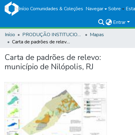
Início
Comunidades & Coleções
Navegar
Sobre
Esta
Entrar
Início
PRODUÇÃO INSTITUCIONAL
Mapas
Carta de padrões de relevo: município de Nilópolis, RJ
Carta de padrões de relevo:
município de Nilópolis, RJ