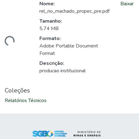
Nome:
Baixar
rel_rio_machado_propec_pre.pdf
Tamanho:
5.74 MB
Formato:
egando...
Adobe Portable Document
Format
Descrição:
producao institucional
Coleções
Relatórios Técnicos