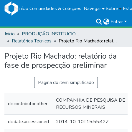
Início
Comunidades & Coleções
Navegar
Sobre
Esta
Entrar
Início
PRODUÇÃO INSTITUCIONAL
Relatórios Técnicos
Projeto Rio Machado: relatório da fase de prospecção preliminar
Projeto Rio Machado: relatório da
fase de prospecção preliminar
Página do item simplificado
COMPANHIA DE PESQUISA DE
dc.contributor.other
RECURSOS MINERAIS
dc.date.accessioned
2014-10-10T15:55:42Z