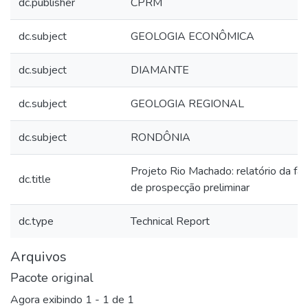
dc.publisher
CPRM
dc.subject
GEOLOGIA ECONÔMICA
dc.subject
DIAMANTE
dc.subject
GEOLOGIA REGIONAL
dc.subject
RONDÔNIA
Projeto Rio Machado: relatório da fa
dc.title
de prospecção preliminar
dc.type
Technical Report
Arquivos
Pacote original
Agora exibindo
1 - 1 de 1