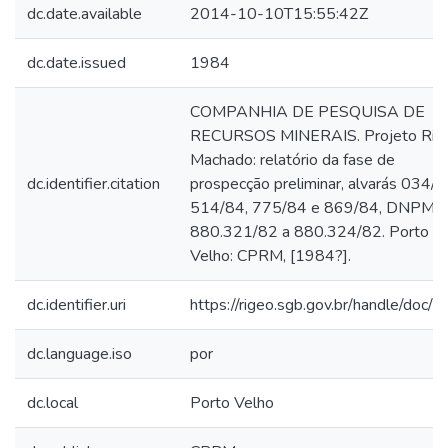
dc.date.available
2014-10-10T15:55:42Z
dc.date.issued
1984
COMPANHIA DE PESQUISA DE
RECURSOS MINERAIS. Projeto Rio
Machado: relatório da fase de
dc.identifier.citation
prospecção preliminar, alvarás 034/8
514/84, 775/84 e 869/84, DNPM
880.321/82 a 880.324/82. Porto
Velho: CPRM, [1984?].
dc.identifier.uri
https://rigeo.sgb.gov.br/handle/doc/
dc.language.iso
por
dc.local
Porto Velho