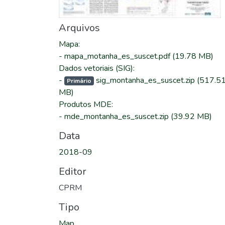
Arquivos
Mapa
:
-
mapa_motanha_es_suscet.pdf
(19.78 MB)
Dados vetoriais (SIG)
:
-
sig_montanha_es_suscet.zip
(517.5
Primário
MB)
Produtos MDE
:
-
mde_montanha_es_suscet.zip
(39.92 MB)
Data
2018-09
Editor
CPRM
Tipo
Map