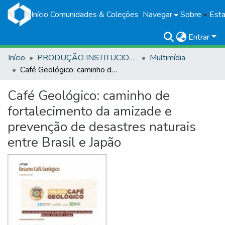
Início
Comunidades & Coleções
Navegar
Sobre
Esta
Entrar
Início
PRODUÇÃO INSTITUCIONAL
Multimídia
Café Geológico: caminho de fortalecimento da amizade e prevenção de desastres naturais entre Brasil e Japão
Café Geológico: caminho de
fortalecimento da amizade e
prevenção de desastres naturais
entre Brasil e Japão