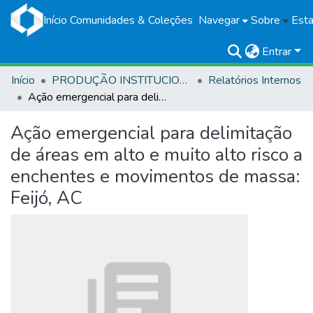
Início
Comunidades & Coleções
Navegar
Sobre
Esta
Entrar
Início
PRODUÇÃO INSTITUCIONAL
Relatórios Internos
Ação emergencial para delimitação de áreas em alto e muito alto risco a enchentes e movimentos de massa: Feijó, AC
Ação emergencial para delimitação
de áreas em alto e muito alto risco a
enchentes e movimentos de massa:
Feijó, AC