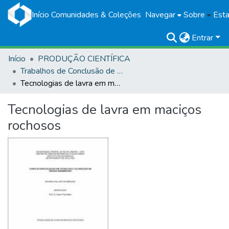
Início
Comunidades & Coleções
Navegar
Sobre
Esta
Entrar
Início
PRODUÇÃO CIENTÍFICA
Trabalhos de Conclusão de Curso
Tecnologias de lavra em maciços rochosos
Tecnologias de lavra em maciços
rochosos