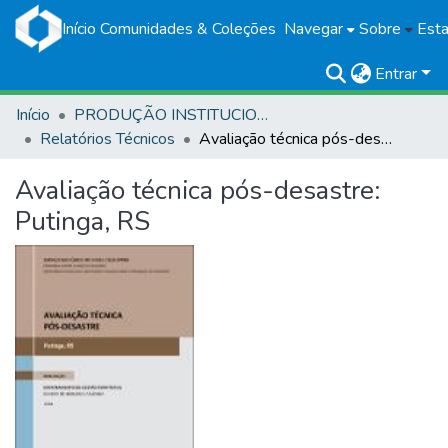
Início
Comunidades & Coleções
Navegar
Sobre
Esta
Entrar
Início
PRODUÇÃO INSTITUCIONAL
Relatórios Técnicos
Avaliação técnica pós-desastre: Putinga, RS
Avaliação técnica pós-desastre:
Putinga, RS