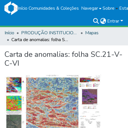
Início
Comunidades & Coleções
Navegar
Sobre
Esta
Entrar
Início
PRODUÇÃO INSTITUCIONAL
Mapas
Carta de anomalias: folha SC.21-V-C-VI
Carta de anomalias: folha SC.21-V-
C-VI