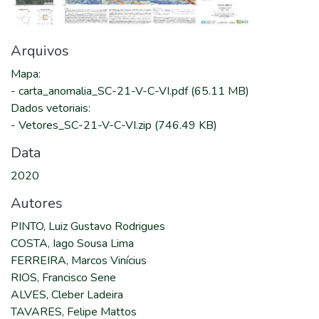
Arquivos
Mapa
:
-
carta_anomalia_SC-21-V-C-VI.pdf
(65.11 MB)
Dados vetoriais
:
-
Vetores_SC-21-V-C-VI.zip
(746.49 KB)
Data
2020
Autores
PINTO, Luiz Gustavo Rodrigues
COSTA, Iago Sousa Lima
FERREIRA, Marcos Vinícius
RIOS, Francisco Sene
ALVES, Cleber Ladeira
TAVARES, Felipe Mattos