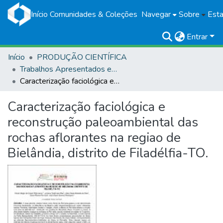
Início
Comunidades & Coleções
Navegar
Sobre
Esta
Entrar
Início
PRODUÇÃO CIENTÍFICA
Trabalhos Apresentados em Eventos
Caracterização faciológica e reconstrução paleoambiental das rochas aflorantes na regiao de Bielândia, distrito de Filadélfia-TO.
Caracterização faciológica e
reconstrução paleoambiental das
rochas aflorantes na regiao de
Bielândia, distrito de Filadélfia-TO.