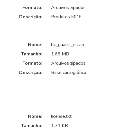
Formato:
Arquivos zipados
Descrição:
Produtos MDE
Nome:
bc_guacui_es.zip
Tamanho:
1.69 MB
Formato:
Arquivos zipados
Descrição:
Base cartográfica
Nome:
license.txt
Tamanho:
1.71 KB