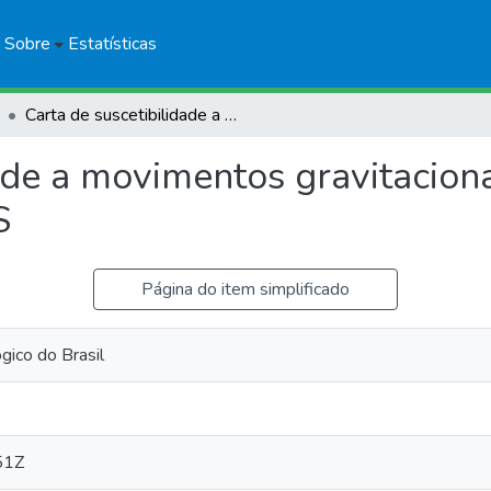
Sobre
Estatísticas
Carta de suscetibilidade a movimentos gravitacionais de massa e inundação: Guaçuí- ES
ade a movimentos gravitacion
S
Página do item simplificado
ico do Brasil
51Z