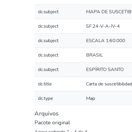
dc.subject
MAPA DE SUSCETIB
dc.subject
SF.24-V-A-IV-4
dc.subject
ESCALA 1:60.000
dc.subject
BRASIL
dc.subject
ESPÍRITO SANTO
dc.title
Carta de suscetibilid
dc.type
Map
Arquivos
Pacote original