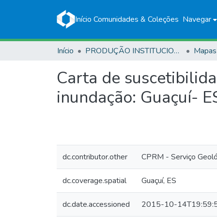
Início
Comunidades & Coleções
Navegar
Início
PRODUÇÃO INSTITUCIONAL
Mapas
Carta de suscetibilid
inundação: Guaçuí- E
dc.contributor.other
CPRM - Serviço Geológ
dc.coverage.spatial
Guaçuí, ES
dc.date.accessioned
2015-10-14T19:59: