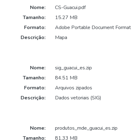
Nome:
CS-Guacui.pdf
Tamanho:
15.27 MB
Formato:
Adobe Portable Document Format
Descrição:
Mapa
Nome:
sig_guacui_es.zip
Tamanho:
84.51 MB
Formato:
Arquivos zipados
Descrição:
Dados vetoriais (SIG)
Nome:
produtos_mde_guacui_es.zip
Tamanho:
81.33 MB