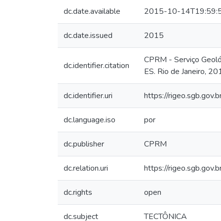
dc.date.available
2015-10-14T19:59:
dc.date.issued
2015
CPRM - Serviço Geológ
dc.identifier.citation
ES. Rio de Janeiro, 20
dc.identifier.uri
https://rigeo.sgb.gov
dc.language.iso
por
dc.publisher
CPRM
dc.relation.uri
https://rigeo.sgb.gov
dc.rights
open
dc.subject
TECTÔNICA