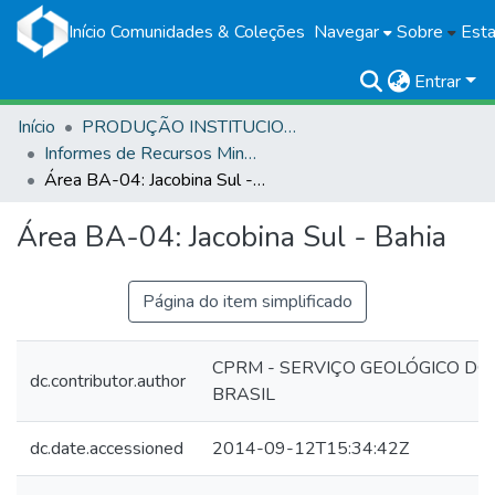
Início
Comunidades & Coleções
Navegar
Sobre
Esta
Entrar
Início
PRODUÇÃO INSTITUCIONAL
Informes de Recursos Minerais
Área BA-04: Jacobina Sul - Bahia
Área BA-04: Jacobina Sul - Bahia
Página do item simplificado
CPRM - SERVIÇO GEOLÓGICO DO
dc.contributor.author
BRASIL
dc.date.accessioned
2014-09-12T15:34:42Z