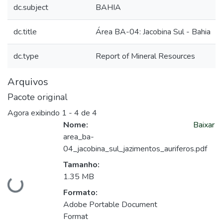
dc.subject
BAHIA
dc.title
Área BA-04: Jacobina Sul - Bahia
dc.type
Report of Mineral Resources
Arquivos
Pacote original
Agora exibindo
1 - 4 de 4
Nome:
Baixar
area_ba-
04_jacobina_sul_jazimentos_auriferos.pdf
Tamanho:
1.35 MB
Carregando...
Formato:
Adobe Portable Document
Format