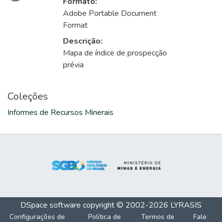
Formato:
Adobe Portable Document
Format
Descrição:
Mapa de índice de prospecção
prévia
Coleções
Informes de Recursos Minerais
DSpace software
copyright © 2002-2026
LYRASIS
Configurações de
Política de
Termos de
Fale