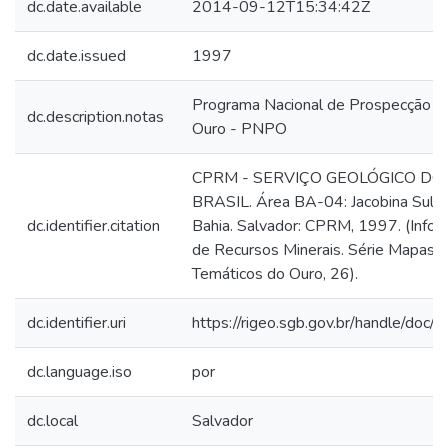
dc.date.available
2014-09-12T15:34:42Z
dc.date.issued
1997
Programa Nacional de Prospecção d
dc.description.notas
Ouro - PNPO
CPRM - SERVIÇO GEOLÓGICO DO
BRASIL. Área BA-04: Jacobina Sul -
dc.identifier.citation
Bahia. Salvador: CPRM, 1997. (Info
de Recursos Minerais. Série Mapas
Temáticos do Ouro, 26).
dc.identifier.uri
https://rigeo.sgb.gov.br/handle/doc/
dc.language.iso
por
dc.local
Salvador