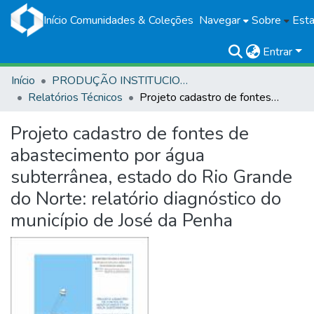
Início
Comunidades & Coleções
Navegar
Sobre
Esta
Entrar
Início
PRODUÇÃO INSTITUCIONAL
Relatórios Técnicos
Projeto cadastro de fontes de abastecimento por água subterrânea, estado do Rio Grande do Norte: relatório diagnóstico do município de José da Penha
Projeto cadastro de fontes de
abastecimento por água
subterrânea, estado do Rio Grande
do Norte: relatório diagnóstico do
município de José da Penha