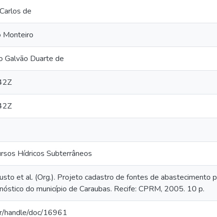
Carlos de
o Monteiro
o Galvão Duarte de
42Z
42Z
ursos Hídricos Subterrâneos
o et al. (Org.). Projeto cadastro de fontes de abastecimento p
nóstico do município de Caraubas. Recife: CPRM, 2005. 10 p.
.br/handle/doc/16961