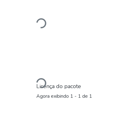
Carregando...
Carregando...
Licença do pacote
Agora exibindo
1 - 1 de 1