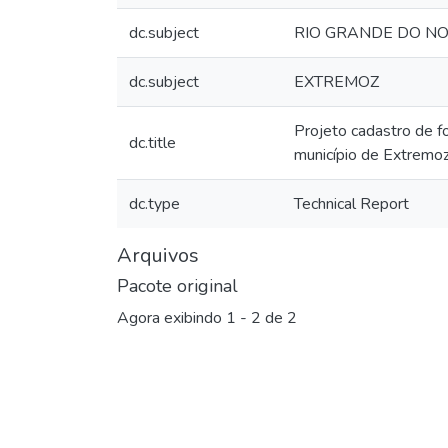
dc.subject
RIO GRANDE DO N
dc.subject
EXTREMOZ
Projeto cadastro de f
dc.title
município de Extremo
dc.type
Technical Report
Arquivos
Pacote original
Agora exibindo
1 - 2 de 2