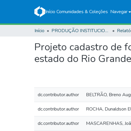
Início
Comunidades & Coleções
Navegar
Início
PRODUÇÃO INSTITUCIONAL
Relató
Projeto cadastro de 
estado do Rio Grande
dc.contributor.author
BELTRÃO, Breno Aug
dc.contributor.author
ROCHA, Dunaldson Eli
dc.contributor.author
MASCARENHAS, João