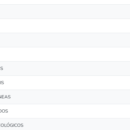
OS
IS
NEAS
DOS
EOLÓGICOS