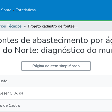
Sobre
Estatísticas
rios Técnicos
Projeto cadastro de fontes de abastecimento por água subterrânea, estado do Rio Grande do Norte: diagnóstico do município de Extremoz
fontes de abastecimento por á
 do Norte: diagnóstico do mu
Página do item simplificado
usto
ezer G. A. da
 de Castro