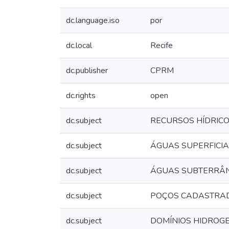
dc.language.iso
por
dc.local
Recife
dc.publisher
CPRM
dc.rights
open
dc.subject
RECURSOS HÍDRIC
dc.subject
ÁGUAS SUPERFICIA
dc.subject
ÁGUAS SUBTERRÂ
dc.subject
POÇOS CADASTRA
dc.subject
DOMÍNIOS HIDROG