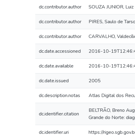
dc.contributor.author
SOUZA JUNIOR, Luiz 
dc.contributor.author
PIRES, Saulo de Tars
dc.contributor.author
CARVALHO, Valdecíli
dc.date.accessioned
2016-10-19T12:46:
dc.date.available
2016-10-19T12:46:
dc.date.issued
2005
dc.description.notas
Atlas Digital dos Rec
BELTRÃO, Breno August
dc.identifier.citation
Grande do Norte: diag
dc.identifier.uri
https://rigeo.sgb.gov