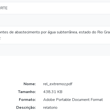
ORTE
ontes de abastecimento por água subterrânea, estado do Rio Gra
z
Nome:
rel_extremoz.pdf
Tamanho:
438.31 KB
Formato:
Adobe Portable Document Format
Descrição:
relatorio