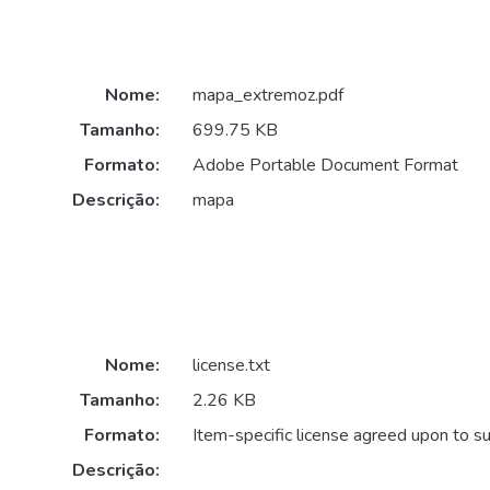
Nome:
mapa_extremoz.pdf
Tamanho:
699.75 KB
Formato:
Adobe Portable Document Format
Descrição:
mapa
Nome:
license.txt
Tamanho:
2.26 KB
Formato:
Item-specific license agreed upon to s
Descrição: