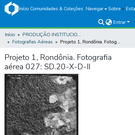
Início
Comunidades & Coleções
Navegar
Sobre
Esta
Entrar
Início
PRODUÇÃO INSTITUCIONAL
Fotografias Aéreas
Projeto 1, Rondônia. Fotografia aérea 027: SD.20-X-D-II
Projeto 1, Rondônia. Fotografia
aérea 027: SD.20-X-D-II