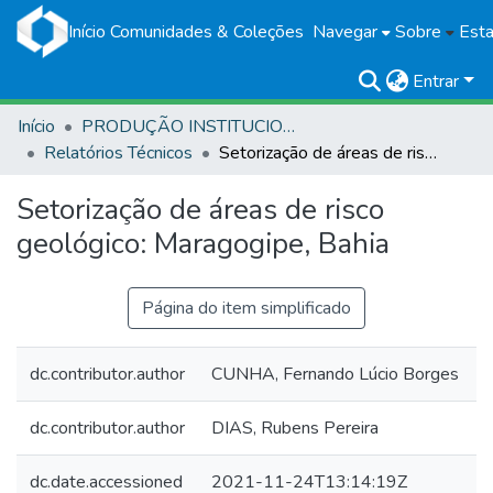
Início
Comunidades & Coleções
Navegar
Sobre
Esta
Entrar
Início
PRODUÇÃO INSTITUCIONAL
Relatórios Técnicos
Setorização de áreas de risco geológico: Maragogipe, Bahia
Setorização de áreas de risco
geológico: Maragogipe, Bahia
Página do item simplificado
dc.contributor.author
CUNHA, Fernando Lúcio Borges
dc.contributor.author
DIAS, Rubens Pereira
dc.date.accessioned
2021-11-24T13:14:19Z