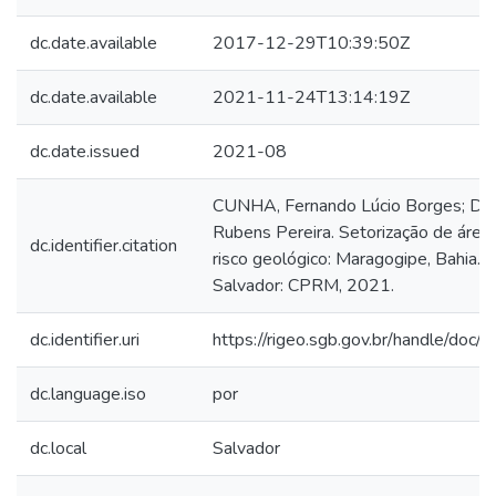
dc.date.available
2017-12-29T10:39:50Z
dc.date.available
2021-11-24T13:14:19Z
dc.date.issued
2021-08
CUNHA, Fernando Lúcio Borges; DI
Rubens Pereira. Setorização de área
dc.identifier.citation
risco geológico: Maragogipe, Bahia.
Salvador: CPRM, 2021.
dc.identifier.uri
https://rigeo.sgb.gov.br/handle/doc
dc.language.iso
por
dc.local
Salvador