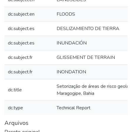
dc.subject.en
FLOODS
dc.subject.es
DESLIZAMIENTO DE TIERRA
dc.subject.es
INUNDACIÓN
dc.subject.fr
GLISSEMENT DE TERRAIN
dc.subject.fr
INONDATION
Setorização de áreas de risco geológ
dc.title
Maragogipe, Bahia
dc.type
Technical Report
Arquivos