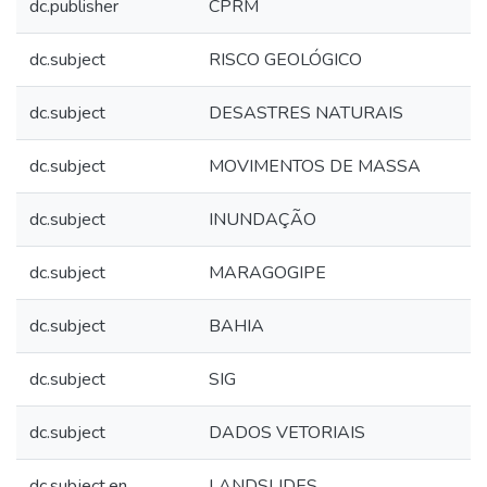
dc.publisher
CPRM
dc.subject
RISCO GEOLÓGICO
dc.subject
DESASTRES NATURAIS
dc.subject
MOVIMENTOS DE MASSA
dc.subject
INUNDAÇÃO
dc.subject
MARAGOGIPE
dc.subject
BAHIA
dc.subject
SIG
dc.subject
DADOS VETORIAIS
dc.subject.en
LANDSLIDES