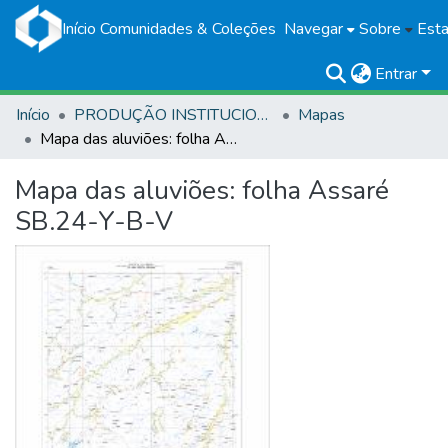
Início
Comunidades & Coleções
Navegar
Sobre
Esta
Entrar
Início
PRODUÇÃO INSTITUCIONAL
Mapas
Mapa das aluviões: folha Assaré SB.24-Y-B-V
Mapa das aluviões: folha Assaré
SB.24-Y-B-V