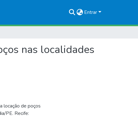
Entrar
oços nas localidades
 a locação de poços
ia/PE. Recife: