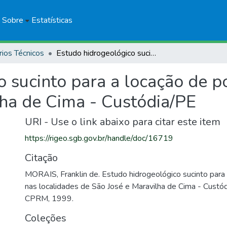
Sobre
Estatísticas
rios Técnicos
Estudo hidrogeológico sucinto para a locação de poços nas localidades de São José e Maravilha de Cima - Custódia/PE
 sucinto para a locação de p
lha de Cima - Custódia/PE
URI - Use o link abaixo para citar este item
https://rigeo.sgb.gov.br/handle/doc/16719
Citação
MORAIS, Franklin de. Estudo hidrogeológico sucinto para
nas localidades de São José e Maravilha de Cima - Custód
CPRM, 1999.
Coleções