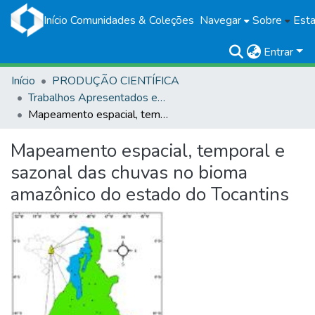
Início
Comunidades & Coleções
Navegar
Sobre
Esta
Entrar
Início
PRODUÇÃO CIENTÍFICA
Trabalhos Apresentados em Eventos
Mapeamento espacial, temporal e sazonal das chuvas no bioma amazônico do estado do Tocantins
Mapeamento espacial, temporal e
sazonal das chuvas no bioma
amazônico do estado do Tocantins