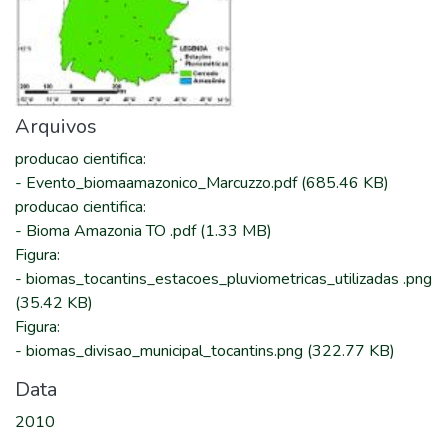
Arquivos
producao cientifica
:
-
Evento_biomaamazonico_Marcuzzo.pdf
(685.46 KB)
producao cientifica
:
-
Bioma Amazonia TO .pdf
(1.33 MB)
Figura
:
-
biomas_tocantins_estacoes_pluviometricas_utilizadas .png
(35.42 KB)
Figura
:
-
biomas_divisao_municipal_tocantins.png
(322.77 KB)
Data
2010