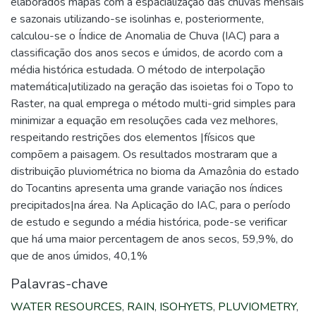
elaborados mapas com a espacialização das chuvas mensais
e sazonais utilizando-se isolinhas e, posteriormente,
calculou-se o Índice de Anomalia de Chuva (IAC) para a
classificação dos anos secos e úmidos, de acordo com a
média histórica estudada. O método de interpolação
matemática|utilizado na geração das isoietas foi o Topo to
Raster, na qual emprega o método multi-grid simples para
minimizar a equação em resoluções cada vez melhores,
respeitando restrições dos elementos |físicos que
compõem a paisagem. Os resultados mostraram que a
distribuição pluviométrica no bioma da Amazônia do estado
do Tocantins apresenta uma grande variação nos índices
precipitados|na área. Na Aplicação do IAC, para o período
de estudo e segundo a média histórica, pode-se verificar
que há uma maior percentagem de anos secos, 59,9%, do
que de anos úmidos, 40,1%
Palavras-chave
WATER RESOURCES
,
RAIN
,
ISOHYETS
,
PLUVIOMETRY
,