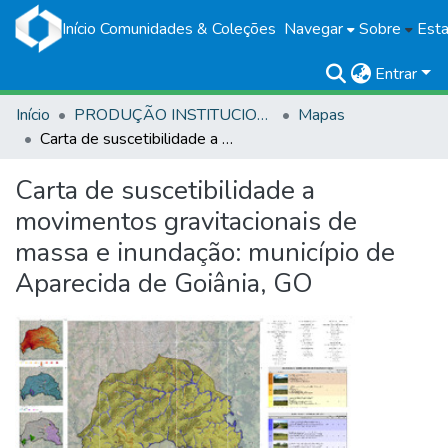
Início
Comunidades & Coleções
Navegar
Sobre
Esta
Entrar
Início
PRODUÇÃO INSTITUCIONAL
Mapas
Carta de suscetibilidade a movimentos gravitacionais de massa e inundação: município de Aparecida de Goiânia, GO
Carta de suscetibilidade a
movimentos gravitacionais de
massa e inundação: município de
Aparecida de Goiânia, GO