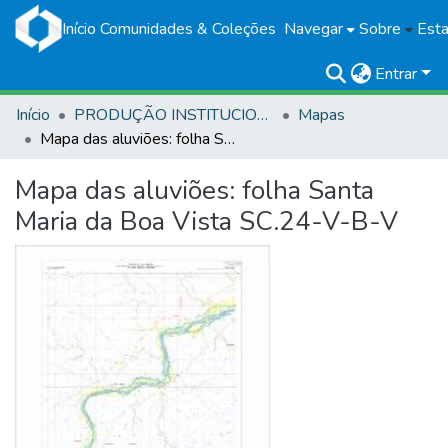
Início
Comunidades & Coleções
Navegar
Sobre
Esta
Entrar
Início
PRODUÇÃO INSTITUCIONAL
Mapas
Mapa das aluviões: folha Santa Maria da Boa Vista SC.24-V-B-V
Mapa das aluviões: folha Santa
Maria da Boa Vista SC.24-V-B-V