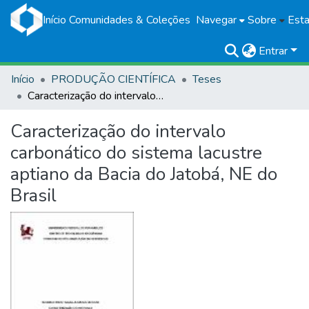
Início
Comunidades & Coleções
Navegar
Sobre
Esta
Entrar
Início
PRODUÇÃO CIENTÍFICA
Teses
Caracterização do intervalo carbonático do sistema lacustre aptiano da Bacia do Jatobá, NE do Brasil
Caracterização do intervalo
carbonático do sistema lacustre
aptiano da Bacia do Jatobá, NE do
Brasil