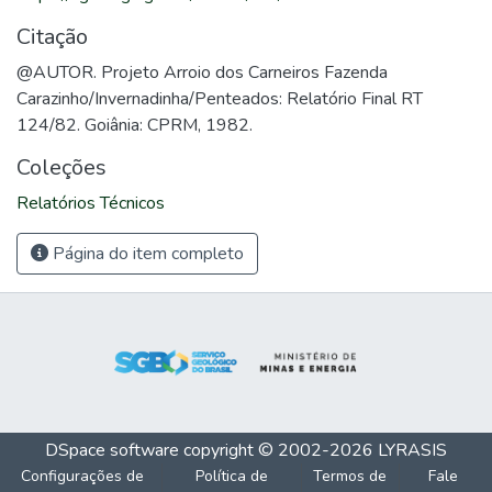
Citação
@AUTOR. Projeto Arroio dos Carneiros Fazenda
Carazinho/Invernadinha/Penteados: Relatório Final RT
124/82. Goiânia: CPRM, 1982.
Coleções
Relatórios Técnicos
Página do item completo
DSpace software
copyright © 2002-2026
LYRASIS
Configurações de
Política de
Termos de
Fale