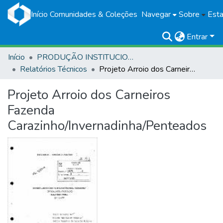
Início
Comunidades & Coleções
Navegar
Sobre
Esta
Entrar
Início
PRODUÇÃO INSTITUCIONAL
Relatórios Técnicos
Projeto Arroio dos Carneiros Fazenda Carazinho/Invernadinha/Penteados
Projeto Arroio dos Carneiros
Fazenda
Carazinho/Invernadinha/Penteados