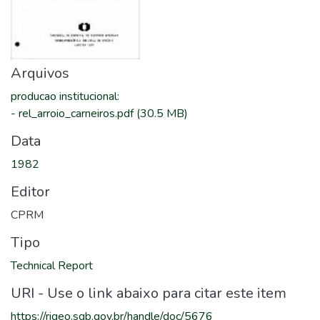
Arquivos
producao institucional
:
-
rel_arroio_carneiros.pdf
(30.5 MB)
Data
1982
Editor
CPRM
Tipo
Technical Report
URI - Use o link abaixo para citar este item
https://rigeo.sgb.gov.br/handle/doc/5676