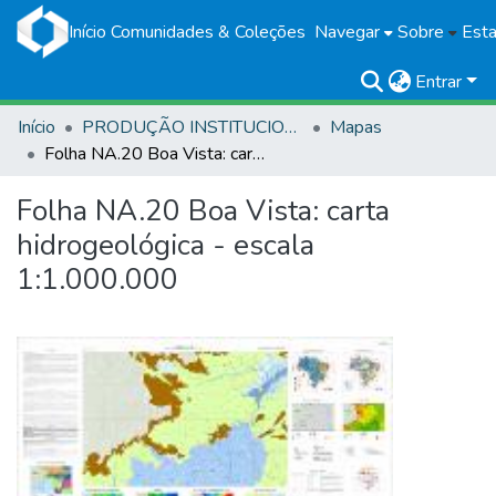
Início
Comunidades & Coleções
Navegar
Sobre
Esta
Entrar
Início
PRODUÇÃO INSTITUCIONAL
Mapas
Folha NA.20 Boa Vista: carta hidrogeológica - escala 1:1.000.000
Folha NA.20 Boa Vista: carta
hidrogeológica - escala
1:1.000.000