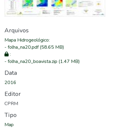
Arquivos
Mapa Hidrogeológico
:
-
folha_na20.pdf
(58.65 MB)
:
-
folha_na20_boavista.zip
(1.47 MB)
Data
2016
Editor
CPRM
Tipo
Map