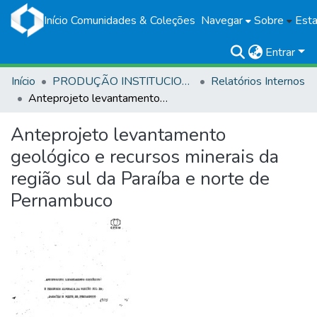
Início
Comunidades & Coleções
Navegar
Sobre
Esta
Entrar
Início
PRODUÇÃO INSTITUCIONAL
Relatórios Internos
Anteprojeto levantamento geológico e recursos minerais da região sul da Paraíba e norte de Pernambuco
Anteprojeto levantamento
geológico e recursos minerais da
região sul da Paraíba e norte de
Pernambuco