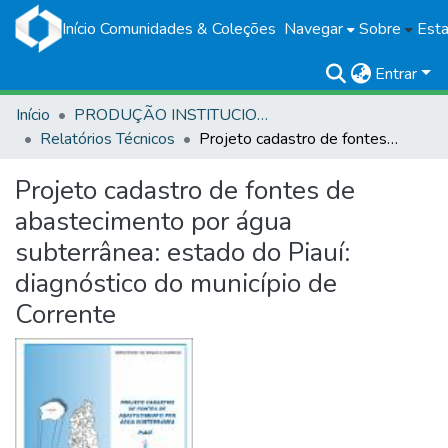
Início
Comunidades & Coleções
Navegar
Sobre
Esta
Entrar
Início
PRODUÇÃO INSTITUCIONAL
Relatórios Técnicos
Projeto cadastro de fontes de abastecimento por água subterrânea: estado do Piauí: diagnóstico do município de Corrente
Projeto cadastro de fontes de
abastecimento por água
subterrânea: estado do Piauí:
diagnóstico do município de
Corrente