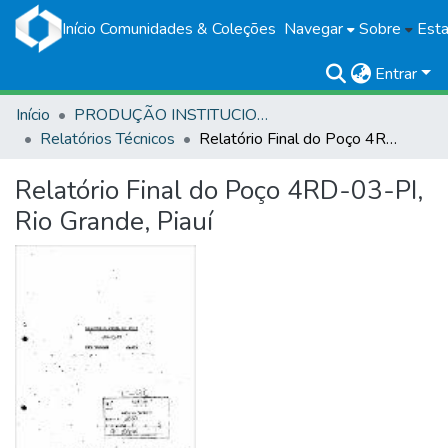
Início
Comunidades & Coleções
Navegar
Sobre
Esta
Entrar
Início
PRODUÇÃO INSTITUCIONAL
Relatórios Técnicos
Relatório Final do Poço 4RD-03-PI, Rio Grande, Piauí
Relatório Final do Poço 4RD-03-PI,
Rio Grande, Piauí