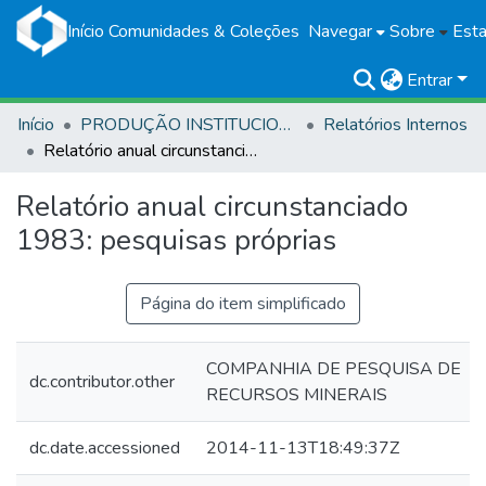
Início
Comunidades & Coleções
Navegar
Sobre
Esta
Entrar
Início
PRODUÇÃO INSTITUCIONAL
Relatórios Internos
Relatório anual circunstanciado 1983: pesquisas próprias
Relatório anual circunstanciado
1983: pesquisas próprias
Página do item simplificado
COMPANHIA DE PESQUISA DE
dc.contributor.other
RECURSOS MINERAIS
dc.date.accessioned
2014-11-13T18:49:37Z