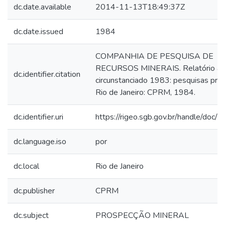
dc.date.available
2014-11-13T18:49:37Z
dc.date.issued
1984
COMPANHIA DE PESQUISA DE
RECURSOS MINERAIS. Relatório an
dc.identifier.citation
circunstanciado 1983: pesquisas próp
Rio de Janeiro: CPRM, 1984.
dc.identifier.uri
https://rigeo.sgb.gov.br/handle/doc/
dc.language.iso
por
dc.local
Rio de Janeiro
dc.publisher
CPRM
dc.subject
PROSPECÇÃO MINERAL