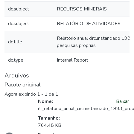
dc.subject
RECURSOS MINERAIS
dc.subject
RELATÓRIO DE ATIVIDADES
Relatório anual circunstanciado 1983
dc.title
pesquisas próprias
dc.type
Internal Report
Arquivos
Pacote original
Agora exibindo
1 - 1 de 1
Nome:
Baixar
rli_relatorio_anual_circunstanciado_1983_prop
Tamanho:
egando...
764.48 KB