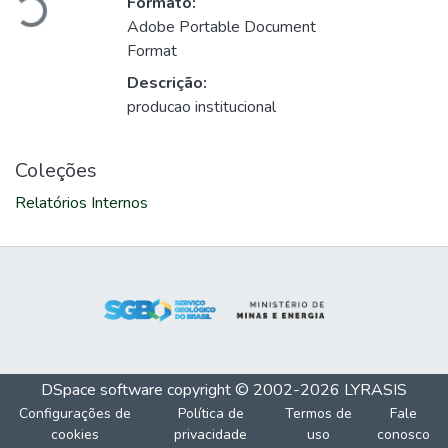
Formato:
Adobe Portable Document
Format
Descrição:
producao institucional
Coleções
Relatórios Internos
DSpace software
copyright © 2002-2026
LYRASIS
Configurações de
Política de
Termos de
Fale
cookies
privacidade
uso
conosco