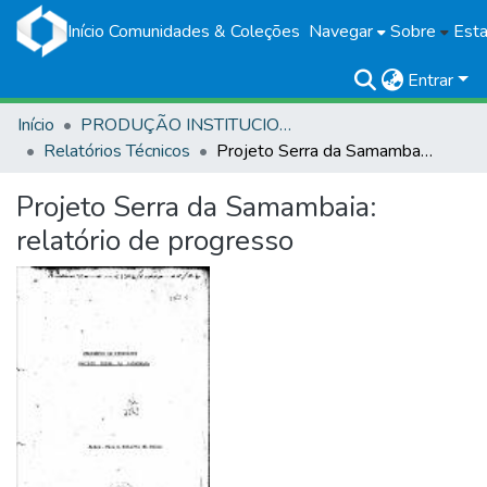
Início
Comunidades & Coleções
Navegar
Sobre
Esta
Entrar
Início
PRODUÇÃO INSTITUCIONAL
Relatórios Técnicos
Projeto Serra da Samambaia: relatório de progresso
Projeto Serra da Samambaia:
relatório de progresso