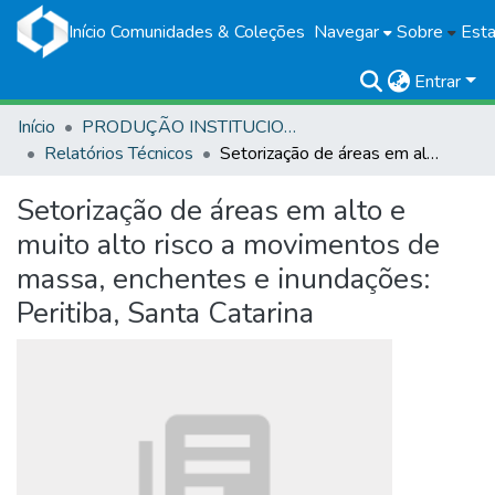
Início
Comunidades & Coleções
Navegar
Sobre
Esta
Entrar
Início
PRODUÇÃO INSTITUCIONAL
Relatórios Técnicos
Setorização de áreas em alto e muito alto risco a movimentos de massa, enchentes e inundações: Peritiba, Santa Catarina
Setorização de áreas em alto e
muito alto risco a movimentos de
massa, enchentes e inundações:
Peritiba, Santa Catarina