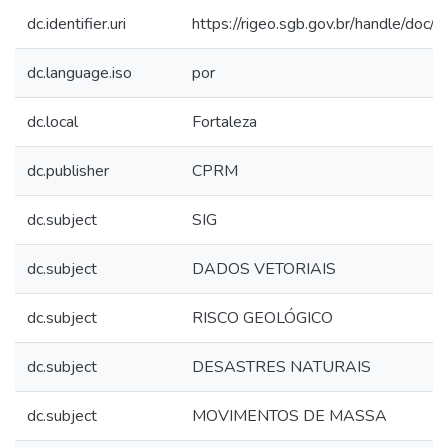
dc.identifier.uri
https://rigeo.sgb.gov.br/handle/doc
dc.language.iso
por
dc.local
Fortaleza
dc.publisher
CPRM
dc.subject
SIG
dc.subject
DADOS VETORIAIS
dc.subject
RISCO GEOLÓGICO
dc.subject
DESASTRES NATURAIS
dc.subject
MOVIMENTOS DE MASSA