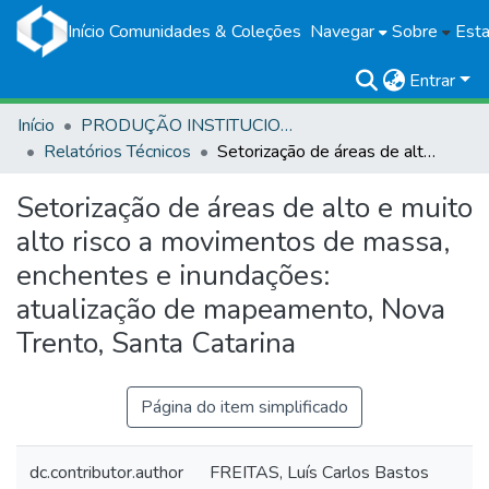
Início
Comunidades & Coleções
Navegar
Sobre
Esta
Entrar
Início
PRODUÇÃO INSTITUCIONAL
Relatórios Técnicos
Setorização de áreas de alto e muito alto risco a movimentos de massa, enchentes e inundações: atualização de mapeamento, Nova Trento, Santa Catarina
Setorização de áreas de alto e muito
alto risco a movimentos de massa,
enchentes e inundações:
atualização de mapeamento, Nova
Trento, Santa Catarina
Página do item simplificado
dc.contributor.author
FREITAS, Luís Carlos Bastos