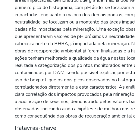
áreas impactadas, demonstrou que grande maioria dos va
primeiro pico do histograma, com pH ácido, se localizam a
impactadas, enq uanto a maioria dos demais pontos, com
neutralidade, se localizam ou a montante das áreas impa
bacias não impactadas pela mineração. Uma exceção obs
que apresentaram valores de pH próximos a neutralidade f
cabeceira norte da BHRA, já impactada pela mineração. 
obras de recuperação ambiental já foram finalizadas e a 
ações tenham melhorado a qualidade da água nestes locais
realizada a categorização dos po ntos monitorados entre
contaminados por DAM, sendo possível explicar, por est
uso de boxplot, que os dois picos observados no histogr
correlacionados diretamente a esta característica. As aná
clara correlação dos impactos provocados pela mineração 
a acidificação de seus rios, demonstrado pelos valores b
observados, indicando ainda a hipótese de melhora nos re
como consequência das obras de recuperação ambiental d
Palavras-chave