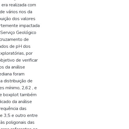
 era realizada com
e vários rios da
buição dos valores
ortemente impactada
Serviço Geológico
o cruzamento de
dados de pH dos
xploratórias, por
jetivo de verificar
os da análise
ediana foram
a distribuição de
es mínimo, 2,62 , e
 de boxplot também
icado da análise
frequência das
e 3,5 e outro entre
 às poligonais das