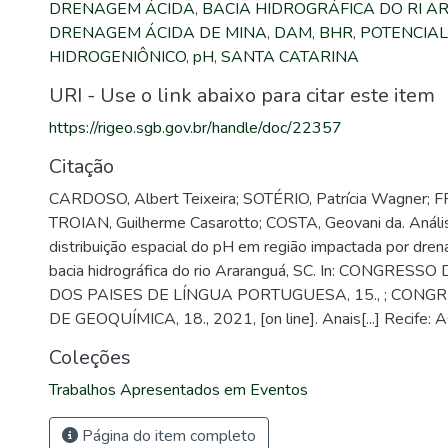
DRENAGEM ÁCIDA
,
BACIA HIDROGRÁFICA DO RI 
DRENAGEM ÁCIDA DE MINA
,
DAM
,
BHR
,
POTENCIAL
HIDROGENIÔNICO
,
pH
,
SANTA CATARINA
URI - Use o link abaixo para citar este item
https://rigeo.sgb.gov.br/handle/doc/22357
Citação
CARDOSO, Albert Teixeira; SOTÉRIO, Patrícia Wagner; 
TROIAN, Guilherme Casarotto; COSTA, Geovani da. Anális
distribuição espacial do pH em região impactada por dren
bacia hidrográfica do rio Araranguá, SC. In: CONGRES
DOS PAISES DE LÍNGUA PORTUGUESA, 15., ; CONG
DE GEOQUÍMICA, 18., 2021, [on line]. Anais[...] Recife: 
Coleções
Trabalhos Apresentados em Eventos
Página do item completo