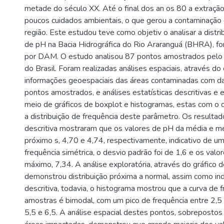
metade do século XX. Até o final dos an os 80 a extração
poucos cuidados ambientais, o que gerou a contaminação d
região. Este estudou teve como objetiv o analisar a distri
de pH na Bacia Hidrográfica do Rio Araranguá (BHRA), f
por DAM. O estudo analisou 87 pontos amostrados pelo 
do Brasil. Foram realizadas análises espaciais, através d
informações geoespaciais das áreas contaminadas com 
pontos amostrados, e análises estatísticas descritivas e e
meio de gráficos de boxplot e histogramas, estas com o ob
a distribuição de frequência deste parâmetro. Os resultad
descritiva mostraram que os valores de pH da média e m
próximo s, 4,70 e 4,74, respectivamente, indicativo de um
frequência simétrica, o desvio padrão foi de 1,6 e os valor
máximo, 7,34. A análise exploratória, através do gráfico
demonstrou distribuição próxima a normal, assim como ind
descritiva, todavia, o histograma mostrou que a curva de 
amostras é bimodal, com um pico de frequência entre 2,5 
5,5 e 6,5. A análise espacial destes pontos, sobrepostos