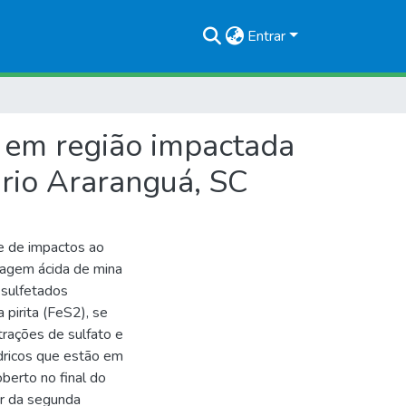
Entrar
pH em região impactada
 rio Araranguá, SC
e de impactos ao
nagem ácida de mina
 sulfetados
 pirita (FeS2), se
trações de sulfato e
ídricos que estão em
berto no final do
tir da segunda