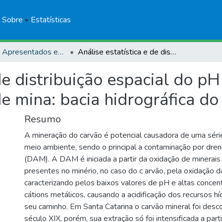
Sobre
Estatísticas
Trabalhos Apresentados em Eventos
Análise estatística e de distribuição espacial do pH em região impactada por drenagem ácida de mina: bacia hidrográfica do rio Araranguá, SC
 de distribuição espacial do 
 mina: bacia hidrográfica do
Resumo
A mineração do carvão é potencial causadora de uma séri
meio ambiente, sendo o principal a contaminação por dre
(DAM). A DAM é iniciada a partir da oxidação de minerais
presentes no minério, no caso do c arvão, pela oxidação da
caracterizando pelos baixos valores de pH e altas concen
cátions metálicos, causando a acidificação dos recursos h
seu caminho. Em Santa Catarina o carvão mineral foi desco
século XIX, porém, sua extração só foi intensificada a par