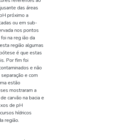
lores referentes ao
 jusante das áreas
 pH próximo a
ctadas ou em sub-
ervada nos pontos
oi na reg ião da
Nesta região algumas
hipótese é que estas
. Por fim foi
 contaminados e não
a separação e com
ama estão
lises mostraram a
de carvão na bacia e
aixos de pH
cursos hídricos
a região.