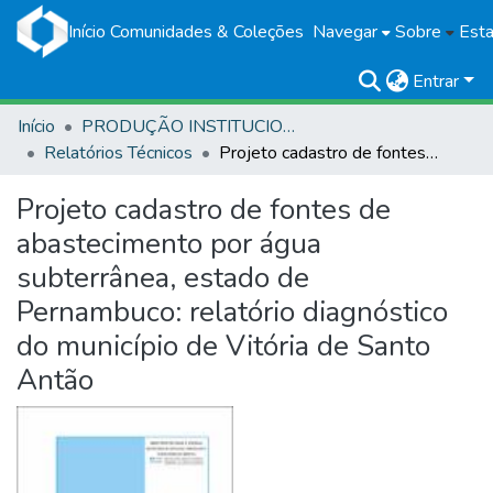
Início
Comunidades & Coleções
Navegar
Sobre
Esta
Entrar
Início
PRODUÇÃO INSTITUCIONAL
Relatórios Técnicos
Projeto cadastro de fontes de abastecimento por água subterrânea, estado de Pernambuco: relatório diagnóstico do município de Vitória de Santo Antão
Projeto cadastro de fontes de
abastecimento por água
subterrânea, estado de
Pernambuco: relatório diagnóstico
do município de Vitória de Santo
Antão