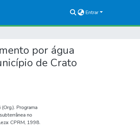
Entrar
imento por água
nicípio de Crato
 (Org.). Programa
subterrânea no
taleza: CPRM, 1998.