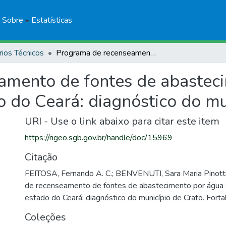
Sobre
Estatísticas
rios Técnicos
Programa de recenseamento de fontes de abastecimento por água subterrânea no estado do Ceará: diagnóstico do município de Crato
amento de fontes de abastec
o do Ceará: diagnóstico do mu
URI - Use o link abaixo para citar este item
https://rigeo.sgb.gov.br/handle/doc/15969
Citação
FEITOSA, Fernando A. C.; BENVENUTI, Sara Maria Pinotti
de recenseamento de fontes de abastecimento por água 
estado do Ceará: diagnóstico do município de Crato. For
Coleções