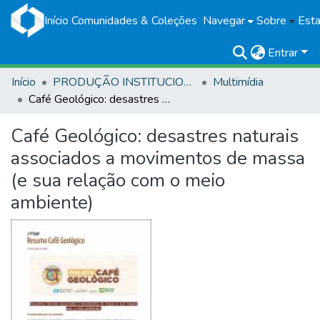
Início
Comunidades & Coleções
Navegar
Sobre
Esta
Entrar
Início
PRODUÇÃO INSTITUCIONAL
Multimídia
Café Geológico: desastres naturais associados a movimentos de massa (e sua relação com o meio ambiente)
Café Geológico: desastres naturais
associados a movimentos de massa
(e sua relação com o meio
ambiente)