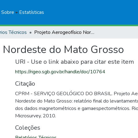
Sobre
Estatísticas
rios Técnicos
Projeto Aerogeofísico Nordeste do Mato Grosso
o Nordeste do Mato Grosso
URI - Use o link abaixo para citar este item
https://rigeo.sgb.gov.br/handle/doc/10764
Citação
CPRM - SERVIÇO GEOLÓGICO DO BRASIL. Projeto Aer
Nordeste do Mato Grosso: relatório final do levantamen
dos dados magnetométricos e gamaespectométricos. Rio 
Microsurvey, 2010.
Coleções
Relatórios Técnicos