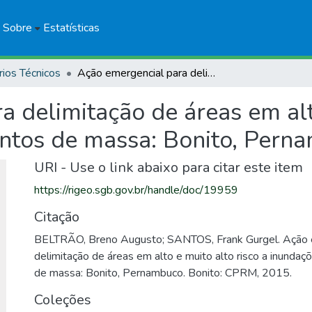
Sobre
Estatísticas
rios Técnicos
Ação emergencial para delimitação de áreas em alto e muito alto risco a inundações e movimentos de massa: Bonito, Pernambuco
 delimitação de áreas em alto
ntos de massa: Bonito, Pern
URI - Use o link abaixo para citar este item
https://rigeo.sgb.gov.br/handle/doc/19959
Citação
BELTRÃO, Breno Augusto; SANTOS, Frank Gurgel. Ação 
delimitação de áreas em alto e muito alto risco a inunda
de massa: Bonito, Pernambuco. Bonito: CPRM, 2015.
Coleções