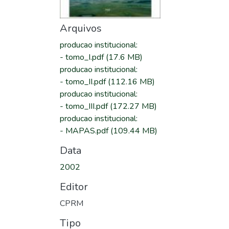
Arquivos
producao institucional
:
-
tomo_I.pdf
(17.6 MB)
producao institucional
:
-
tomo_II.pdf
(112.16 MB)
producao institucional
:
-
tomo_III.pdf
(172.27 MB)
producao institucional
:
-
MAPAS.pdf
(109.44 MB)
Data
2002
Editor
CPRM
Tipo