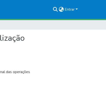
Entrar
alização
final das operações