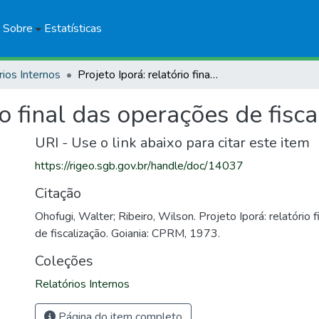
Sobre
Estatísticas
rios Internos
Projeto Iporá: relatório final das operações de fiscalização
io final das operações de fisc
URI - Use o link abaixo para citar este item
https://rigeo.sgb.gov.br/handle/doc/14037
Citação
Ohofugi, Walter; Ribeiro, Wilson. Projeto Iporá: relatório 
de fiscalização. Goiania: CPRM, 1973.
Coleções
Relatórios Internos
Página do item completo