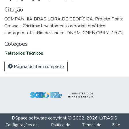
Citação
COMPANHIA BRASILEIRA DE GEOFÍSICA. Projeto Ponta
Grossa - Criciúma: levantamento aerocintilométrico
contagem total. Rio de Janeiro: DNPM; CNEN;CPRM, 1972.
Coleções
Relatórios Técnicos
Página do item completo
DSpace software
copyright © 2002-2026
LYRASIS
Configurações de
Política de
Termos de
Fale