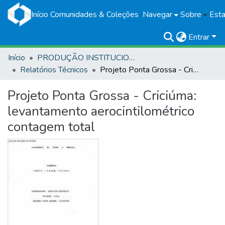
Início
Comunidades & Coleções
Navegar
Sobre
Esta
Entrar
Início
PRODUÇÃO INSTITUCIONAL
Relatórios Técnicos
Projeto Ponta Grossa - Criciúma: levantamento aerocintilométrico contagem total
Projeto Ponta Grossa - Criciúma:
levantamento aerocintilométrico
contagem total