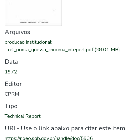
Arquivos
producao institucional
:
-
rel_ponta_grossa_criciuma_intepert.pdf
(38.01 MB)
Data
1972
Editor
CPRM
Tipo
Technical Report
URI - Use o link abaixo para citar este item
https://rigeo.sgb.gov.br/handle/doc/5936