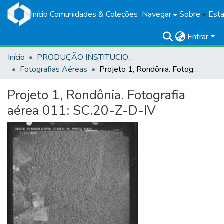
Início
Comunidades & Coleções
Navegar
Sobre
Esta
Entrar
Início
PRODUÇÃO INSTITUCIONAL
Fotografias Aéreas
Projeto 1, Rondônia. Fotografia aérea 011: SC.20-Z-D-IV
Projeto 1, Rondônia. Fotografia
aérea 011: SC.20-Z-D-IV