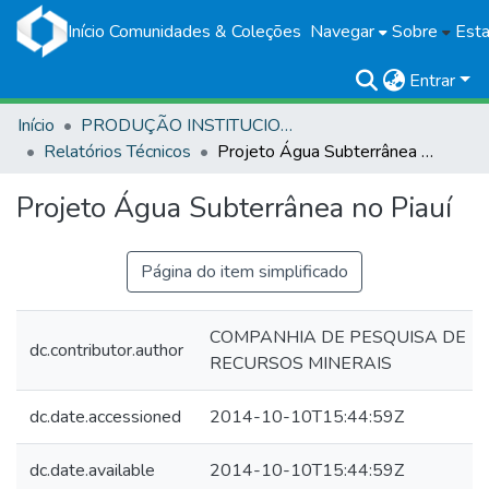
Início
Comunidades & Coleções
Navegar
Sobre
Esta
Entrar
Início
PRODUÇÃO INSTITUCIONAL
Relatórios Técnicos
Projeto Água Subterrânea no Piauí
Projeto Água Subterrânea no Piauí
Página do item simplificado
COMPANHIA DE PESQUISA DE
dc.contributor.author
RECURSOS MINERAIS
dc.date.accessioned
2014-10-10T15:44:59Z
dc.date.available
2014-10-10T15:44:59Z