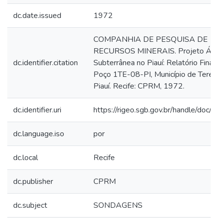
dc.date.issued
1972
COMPANHIA DE PESQUISA DE
RECURSOS MINERAIS. Projeto Ág
dc.identifier.citation
Subterrânea no Piauí: Relatório Final
Poço 1TE-08-PI, Município de Teresi
Piauí. Recife: CPRM, 1972.
dc.identifier.uri
https://rigeo.sgb.gov.br/handle/doc/
dc.language.iso
por
dc.local
Recife
dc.publisher
CPRM
dc.subject
SONDAGENS